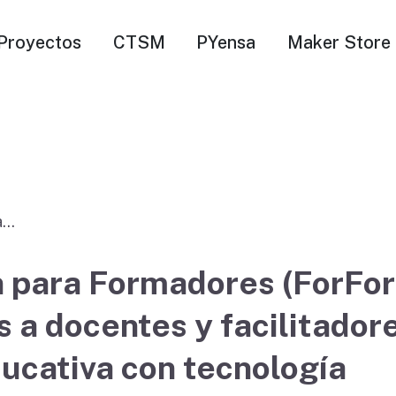
Proyectos
CTSM
PYensa
Maker Store
a
4) brinda
ocentes y
n para Formadores (ForFor
os sobre
s a docentes y facilitado
n
ucativa con tecnología