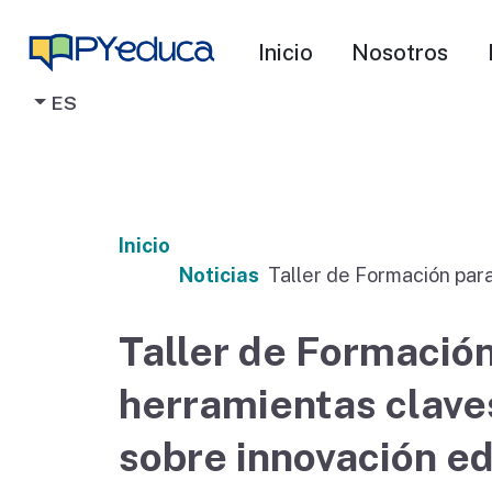
Inicio
Nosotros
ES
Inicio
Noticias
Taller de Formación par
Formadores (ForFor 202
herramientas claves a d
Taller de Formació
facilitadores pedagógic
herramientas clave
innovación educativa co
tecnología
sobre innovación ed