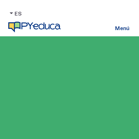
ES
Menú